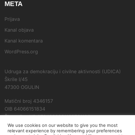
META
Prijava
Kanal objava
Kanal komentara
WordPress.org
Udruga za demokraciju i civilne aktivnosti (UDICA)
Škrile I/45
47300 OGULIN
Matični broj 4346157
OIB 64066151834
Žiro račun HR 9724020061100731196
We use cookies on our website to give you the most
relevant experience by remembering your preferences