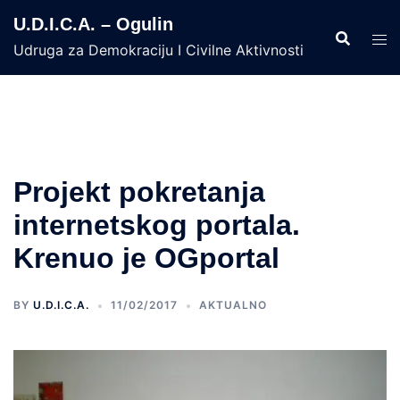
Skip
U.D.I.C.A. – Ogulin
to
Udruga za Demokraciju I Civilne Aktivnosti
content
Projekt pokretanja
internetskog portala.
Krenuo je OGportal
BY
U.D.I.C.A.
11/02/2017
AKTUALNO