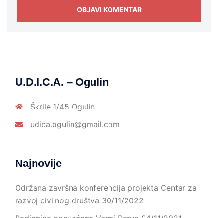
U.D.I.C.A. – Ogulin
Škrile 1/45 Ogulin
udica.ogulin@gmail.com
Najnovije
Održana završna konferencija projekta Centar za
razvoj civilnog društva
30/11/2022
Radionica posvećena Vesni Parun
04/11/2021