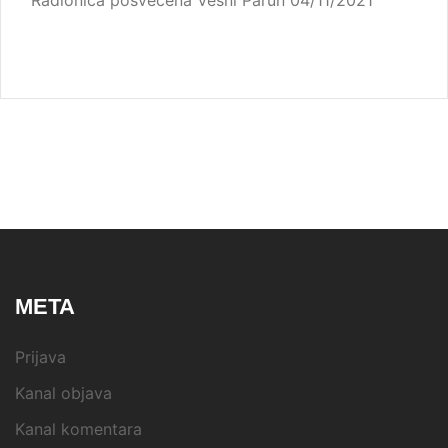
META
Prijava
Kanal objava
Kanal komentara