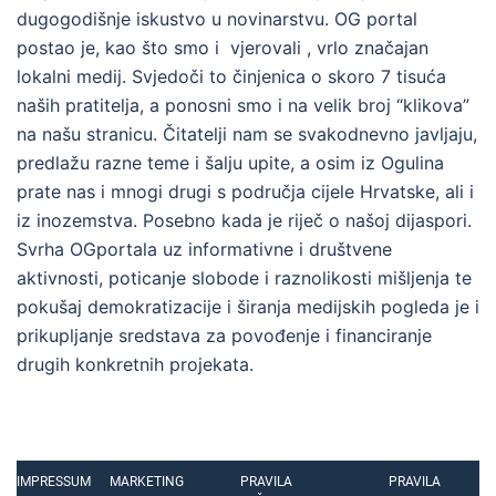
dugogodišnje iskustvo u novinarstvu. OG portal
postao je, kao što smo i vjerovali , vrlo značajan
lokalni medij. Svjedoči to činjenica o skoro 7 tisuća
naših pratitelja, a ponosni smo i na velik broj “klikova”
na našu stranicu. Čitatelji nam se svakodnevno javljaju,
predlažu razne teme i šalju upite, a osim iz Ogulina
prate nas i mnogi drugi s područja cijele Hrvatske, ali i
iz inozemstva. Posebno kada je riječ o našoj dijaspori.
Svrha OGportala uz informativne i društvene
aktivnosti, poticanje slobode i raznolikosti mišljenja te
pokušaj demokratizacije i širanja medijskih pogleda je i
prikupljanje sredstava za povođenje i financiranje
drugih konkretnih projekata.