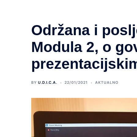
Održana i posl
Modula 2, o go
prezentacijski
BY
U.D.I.C.A.
22/01/2021
AKTUALNO