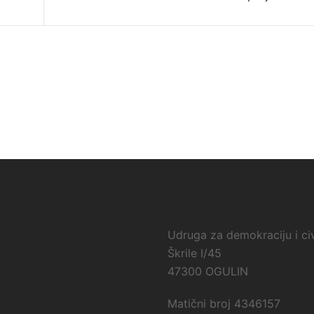
Udruga za demokraciju i civ
Škrile I/45
47300 OGULIN
Matični broj 4346157