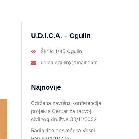
U.D.I.C.A. – Ogulin
Škrile 1/45 Ogulin
udica.ogulin@gmail.com
Najnovije
Održana završna konferencija
projekta Centar za razvoj
civilnog društva
30/11/2022
Radionica posvećena Vesni
Parun
04/11/2021