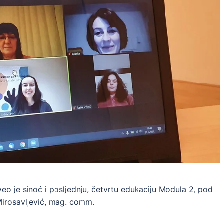
eo je sinoć i posljednju, četvrtu edukaciju Modula 2, pod
irosavljević, mag. comm.