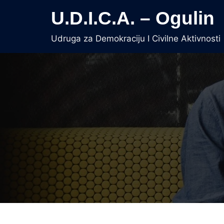
Skip
U.D.I.C.A. – Ogulin
to
content
Udruga za Demokraciju I Civilne Aktivnosti