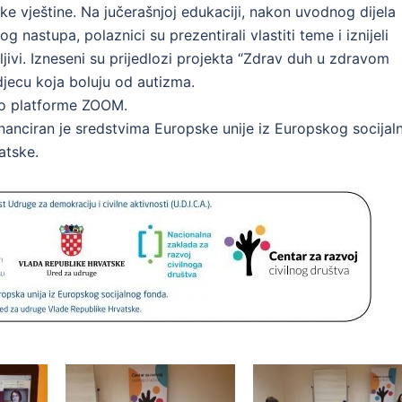
ke vještine. Na jučerašnjoj edukaciji, nakon uvodnog dijela
og nastupa, polaznici su prezentirali vlastiti teme i iznijeli
mljivi. Izneseni su prijedlozi projekta “Zdrav duh u zdravom
djecu koja boluju od autizma.
eko platforme ZOOM.
inanciran je sredstvima Europske unije iz Europskog socijal
atske.