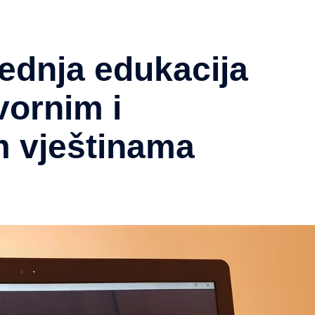
jednja edukacija
vornim i
m vještinama