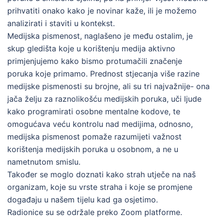
prihvatiti onako kako je novinar kaže, ili je možemo
analizirati i staviti u kontekst.
Medijska pismenost, naglašeno je među ostalim, je
skup gledišta koje u korištenju medija aktivno
primjenjujemo kako bismo protumačili značenje
poruka koje primamo. Prednost stjecanja više razine
medijske pismenosti su brojne, ali su tri najvažnije- ona
jača želju za raznolikošću medijskih poruka, uči ljude
kako programirati osobne mentalne kodove, te
omogućava veću kontrolu nad medijima, odnosno,
medijska pismenost pomaže razumijeti važnost
korištenja medijskih poruka u osobnom, a ne u
nametnutom smislu.
Također se moglo doznati kako strah utječe na naš
organizam, koje su vrste straha i koje se promjene
događaju u našem tijelu kad ga osjetimo.
Radionice su se održale preko Zoom platforme.