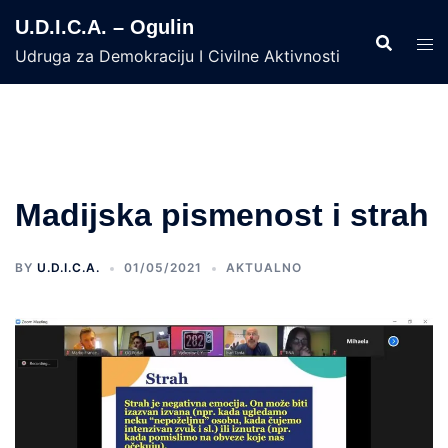
Skip
U.D.I.C.A. – Ogulin
to
Udruga za Demokraciju I Civilne Aktivnosti
content
Madijska pismenost i strah
BY
U.D.I.C.A.
01/05/2021
AKTUALNO