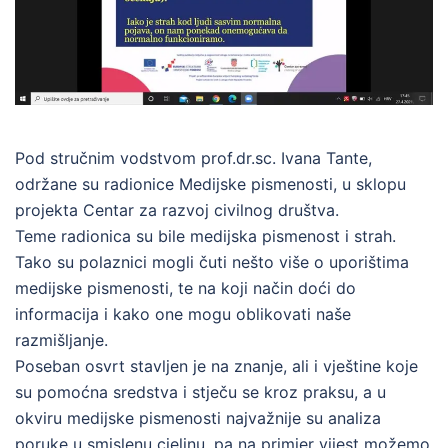
Pod stručnim vodstvom prof.dr.sc. Ivana Tante,
održane su radionice Medijske pismenosti, u sklopu
projekta Centar za razvoj civilnog društva.
Teme radionica su bile medijska pismenost i strah.
Tako su polaznici mogli čuti nešto više o uporištima
medijske pismenosti, te na koji način doći do
informacija i kako one mogu oblikovati naše
razmišljanje.
Poseban osvrt stavljen je na znanje, ali i vještine koje
su pomoćna sredstva i stječu se kroz praksu, a u
okviru medijske pismenosti najvažnije su analiza
poruke u smislenu cjelinu, pa na primjer vijest možemo